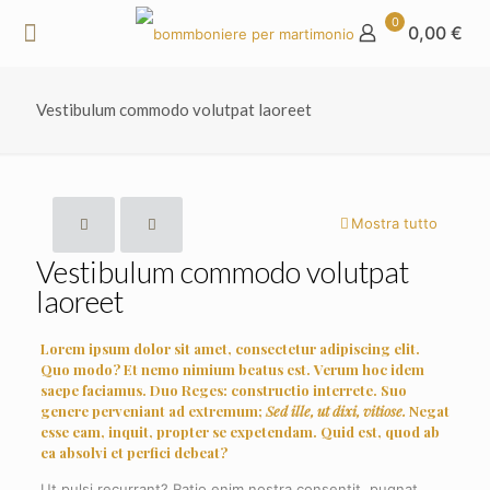
0
0,00 €
Vestibulum commodo volutpat laoreet
Mostra tutto
Vestibulum commodo volutpat
laoreet
Lorem ipsum dolor sit amet, consectetur adipiscing elit.
Quo modo? Et nemo nimium beatus est.
Verum hoc idem
saepe faciamus.
Duo Reges: constructio interrete.
Suo
genere perveniant ad extremum;
Sed ille, ut dixi, vitiose.
Negat
esse eam, inquit, propter se expetendam. Quid est, quod ab
ea absolvi et perfici debeat?
Ut pulsi recurrant? Ratio enim nostra consentit, pugnat