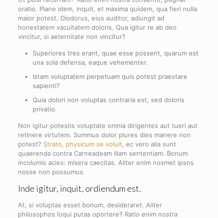
oratio. Plane idem, inquit, et maxima quidem, qua fieri nulla
maior potest. Diodorus, eius auditor, adiungit ad
honestatem vacuitatem doloris. Qua igitur re ab deo
vincitur, si aeternitate non vincitur?
Superiores tres erant, quae esse possent, quarum est
una sola defensa, eaque vehementer.
Istam voluptatem perpetuam quis potest praestare
sapienti?
Quia dolori non voluptas contraria est, sed doloris
privatio.
Non igitur potestis voluptate omnia dirigentes aut tueri aut
retinere virtutem. Summus dolor plures dies manere non
potest?
Strato, physicum se voluit
, ec vero alia sunt
quaerenda contra Carneadeam illam sententiam. Bonum
incolumis acies: misera caecitas. Aliter enim nosmet ipsos
nosse non possumus.
Inde igitur, inquit, ordiendum est.
At, si voluptas esset bonum, desideraret. Aliter
philosophos loqui putas oportere?
Ratio enim nostra