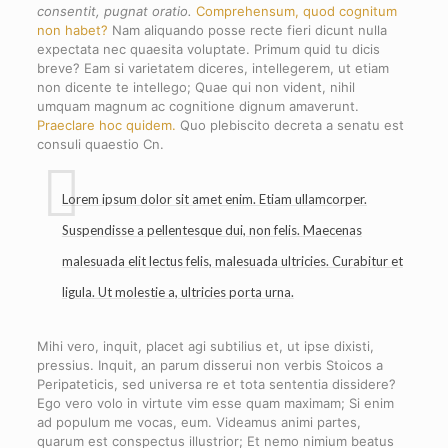
consentit, pugnat oratio.
Comprehensum, quod cognitum
non habet?
Nam aliquando posse recte fieri dicunt nulla
expectata nec quaesita voluptate. Primum quid tu dicis
breve? Eam si varietatem diceres, intellegerem, ut etiam
non dicente te intellego; Quae qui non vident, nihil
umquam magnum ac cognitione dignum amaverunt.
Praeclare hoc quidem.
Quo plebiscito decreta a senatu est
consuli quaestio Cn.
Lorem ipsum dolor sit amet enim. Etiam ullamcorper.
Suspendisse a pellentesque dui, non felis. Maecenas
malesuada elit lectus felis, malesuada ultricies. Curabitur et
ligula. Ut molestie a, ultricies porta urna.
Mihi vero, inquit, placet agi subtilius et, ut ipse dixisti,
pressius. Inquit, an parum disserui non verbis Stoicos a
Peripateticis, sed universa re et tota sententia dissidere?
Ego vero volo in virtute vim esse quam maximam; Si enim
ad populum me vocas, eum. Videamus animi partes,
quarum est conspectus illustrior; Et nemo nimium beatus