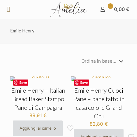
0
0,00 €
Emile Henry
Save
Save
Emile Henry – Italian
Emile Henry Cuoci
Bread Baker Stampo
Pane – pane fatto in
Pane di Campagna
casa colore Grand
89,91
€
Cru
82,80
€
Aggiungi al carrello
Aggiungi al carrello