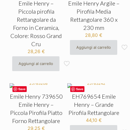
Emile Henry –
Emile Henry Argile –
Piccola pirofila
Pirofila Media
Rettangolare da
Rettangolare 360 x
Forno in Ceramica,
230 mm
Colore: Rosso Grand
28,80
€
Cru
Aggiungi al carrello
28,26
€
Aggiungi al carrello
Save
Save
Emile Henry 739650
EH769654 Emile
Emile Henry –
Henry – Grande
Piccola Pirofila Piatto
Pirofila Rettangolare
Forno Rettangolare
44,10
€
29,25
€