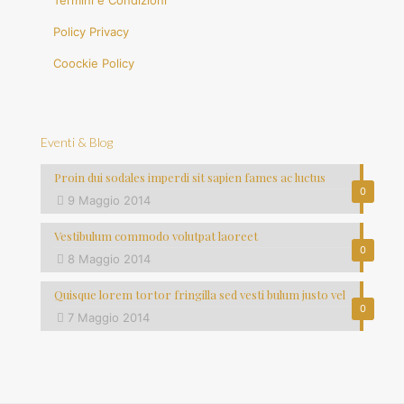
Termini e Condizioni
Policy Privacy
Coockie Policy
Eventi & Blog
Proin dui sodales imperdi sit sapien fames ac luctus
0
9 Maggio 2014
Vestibulum commodo volutpat laoreet
0
8 Maggio 2014
Quisque lorem tortor fringilla sed vesti bulum justo vel
0
7 Maggio 2014