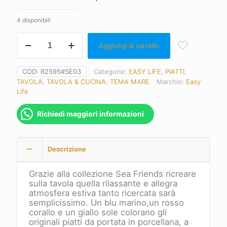
4 disponibili
EASY
Aggiungi al carrello
LIFE
Piatto
a
COD:
R2595#SE03
Categorie:
EASY LIFE
,
PIATTI
,
Forma
TAVOLA
,
TAVOLA & CUCINA
,
TEMA MARE
Marchio:
Easy
di
Life
Pesce
31
x
Richiedi maggiori informazioni
21,50
cm
Sea
Descrizione
Friends
-
vers.
Grazie alla collezione Sea Friends ricreare
C
sulla tavola quella rilassante e allegra
quantità
atmosfera estiva tanto ricercata sarà
semplicissimo. Un blu marino,un rosso
corallo e un giallo sole colorano gli
originali piatti da portata in porcellana, a