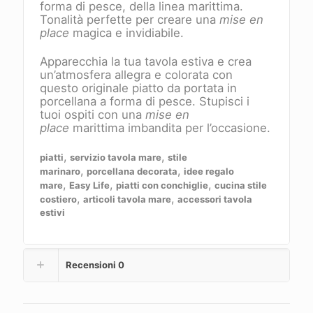
forma di pesce, della linea marittima.
Tonalità perfette per creare una
mise en
place
magica e invidiabile.
Apparecchia la tua tavola estiva e crea
un’atmosfera allegra e colorata con
questo originale piatto da portata in
porcellana a forma di pesce. Stupisci i
tuoi ospiti con una
mise en
place
marittima imbandita per l’occasione.
,
,
piatti
servizio tavola mare
stile
,
,
marinaro
porcellana decorata
idee regalo
,
,
,
mare
Easy Life
piatti con conchiglie
cucina stile
,
,
costiero
articoli tavola mare
accessori tavola
estivi
Recensioni
0