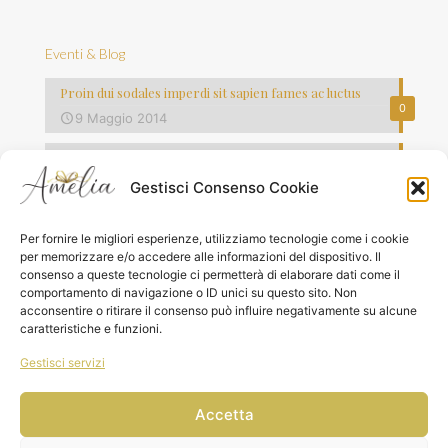
Eventi & Blog
Proin dui sodales imperdi sit sapien fames ac luctus
0
9 Maggio 2014
Vestibulum commodo volutpat laoreet
0
8 Maggio 2014
Gestisci Consenso Cookie
Quisque lorem tortor fringilla sed vesti bulum justo vel
Per fornire le migliori esperienze, utilizziamo tecnologie come i cookie
0
7 Maggio 2014
per memorizzare e/o accedere alle informazioni del dispositivo. Il
consenso a queste tecnologie ci permetterà di elaborare dati come il
comportamento di navigazione o ID unici su questo sito. Non
acconsentire o ritirare il consenso può influire negativamente su alcune
caratteristiche e funzioni.
Gestisci servizi
© 2026 Amelia Boutique del Regalo Srls|P.IVA
02741530691| All Rights Reserved | Powered by Keydea
Accetta