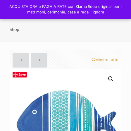
0
ACQUISTA ORA e PAGA A RATE con Klarna !Idee originali per i
ACQUISTA ORA e PAGA A RATE con Klarna !Idee originali per i
0,00 €
matrimoni, cerimonie, casa e regali.
matrimoni, cerimonie, casa e regali.
Ignora
Ignora
Shop
Mostra tutto
Save