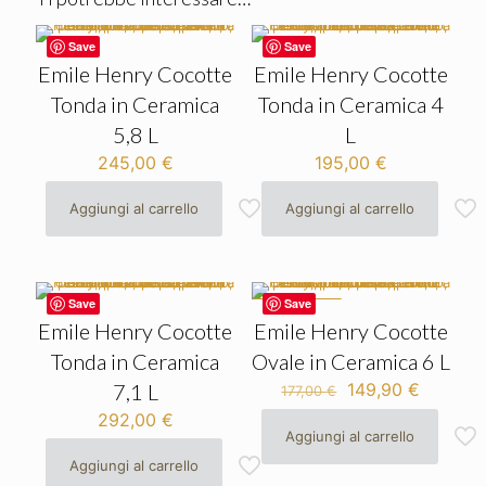
Save
Save
Emile Henry Cocotte
Emile Henry Cocotte
Tonda in Ceramica
Tonda in Ceramica 4
5,8 L
L
245,00
€
195,00
€
Aggiungi al carrello
Aggiungi al carrello
Save
Save
IN OFFERTA
Emile Henry Cocotte
Emile Henry Cocotte
Tonda in Ceramica
Ovale in Ceramica 6 L
Il
Il
7,1 L
149,90
€
177,00
€
prezzo
prezzo
292,00
€
originale
attuale
Aggiungi al carrello
era:
è:
Aggiungi al carrello
177,00 €.
149,90 