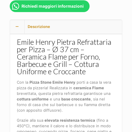
Richiedi maggiori informazioni
Descrizione
Emile Henry Pietra Refrattaria
per Pizza – Ø 37 cm –
Ceramica Flame per Forno,
Barbecue e Grill – Cottura
Uniforme e Croccante
Con la
Pizza Stone Emile Henry
porti a casa la vera
pizza da pizzeria! Realizzata in
ceramica Flame
brevettata, questa pietra refrattaria garantisce una
cottura uniforme
e una
base croccante
, sia nel
forno di casa che sul barbecue o su fiamma diretta
(con apposito diffusore).
Grazie alla sua
elevata resistenza termica
(fino a
450°C), mantiene il calore e lo distribuisce in modo
omogeneo, cuocendo pizze, focacce, pane piatto e