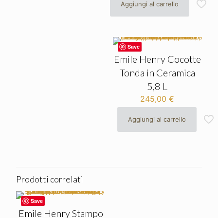
originale
attuale
Aggiungi al carrello
era:
è:
136,90 €.
129,90 €.
Save
Emile Henry Cocotte
Tonda in Ceramica
5,8 L
245,00
€
Aggiungi al carrello
Prodotti correlati
Save
Emile Henry Stampo