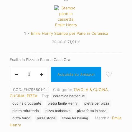
84,90 €.
76,41 €.
Henry
Stampo
per
Pane
in
Ceramica
1
×
Emile Henry Stampo per Pane in Ceramica
Il
Il
79,90
€
71,91
€
prezzo
prezzo
originale
attuale
era:
è:
Esalta la Pizza e Pane a Casa Ora
79,90 €.
71,91 €.
Emile
Acquista su Amazon
Henry
Pizza
Stone
COD:
EH795501-1
Categorie:
TAVOLA & CUCINA
,
Piastra
CUCINA
,
PIZZA
Tag:
ceramica barbecue
per
Pizza
cucina croccante
pietra Emile Henry
pietra per pizza
quantità
pietra refrattaria
pizza barbecue
pizza fatta in casa
Marchio:
Emile
pizza forno
pizza stone
stone for baking
Henry