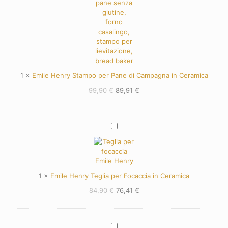
1
×
Emile Henry Stampo per Pane di Campagna in Ceramica
Il
Il
99,90
€
89,91
€
prezzo
prezzo
originale
attuale
era:
è:
Emile
99,90 €.
89,91 €.
Henry
Teglia
per
Focaccia
in
1
×
Emile Henry Teglia per Focaccia in Ceramica
Ceramica
Il
Il
84,90
€
76,41
€
prezzo
prezzo
originale
attuale
era:
è:
Emile