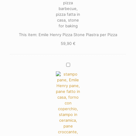
This item:
Emile Henry Pizza Stone Piastra per Pizza
59,90
€
Emile
Henry
Stampo
per
Pane
di
Campagna
in
Ceramica