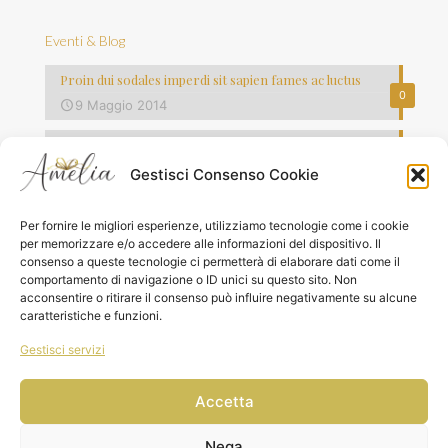
Eventi & Blog
Proin dui sodales imperdi sit sapien fames ac luctus
0
9 Maggio 2014
Vestibulum commodo volutpat laoreet
0
8 Maggio 2014
Gestisci Consenso Cookie
Quisque lorem tortor fringilla sed vesti bulum justo vel
Per fornire le migliori esperienze, utilizziamo tecnologie come i cookie
0
7 Maggio 2014
per memorizzare e/o accedere alle informazioni del dispositivo. Il
consenso a queste tecnologie ci permetterà di elaborare dati come il
comportamento di navigazione o ID unici su questo sito. Non
acconsentire o ritirare il consenso può influire negativamente su alcune
caratteristiche e funzioni.
Gestisci servizi
© 2026 Amelia Boutique del Regalo Srls|P.IVA
02741530691| All Rights Reserved | Powered by Keydea
Accetta
Nega