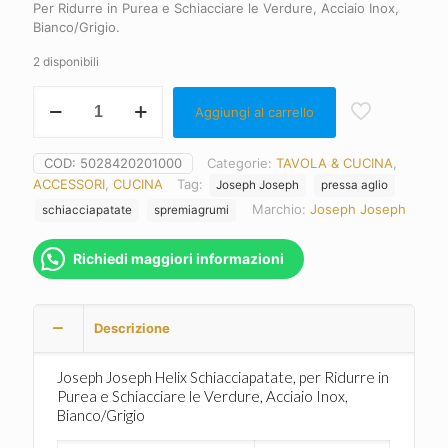
Per Ridurre in Purea e Schiacciare le Verdure, Acciaio Inox,
Bianco/Grigio.
2 disponibili
Joseph
Aggiungi al carrello
Joseph
-
Schiacciapatate
COD:
5028420201000
Categorie:
TAVOLA & CUCINA
,
Helix
ACCESSORI
,
CUCINA
Tag:
Joseph Joseph
pressa aglio
quantità
Marchio:
Joseph Joseph
schiacciapatate
spremiagrumi
Richiedi maggiori informazioni
Descrizione
Joseph Joseph Helix Schiacciapatate, per Ridurre in
Purea e Schiacciare le Verdure, Acciaio Inox,
Bianco/Grigio