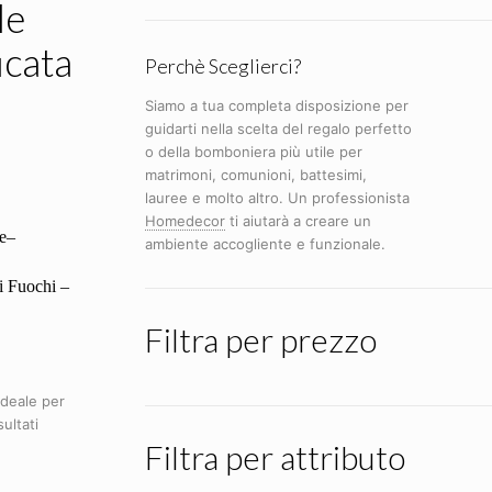
le
icata
Perchè Sceglierci?
Siamo a tua completa disposizione per
guidarti nella scelta del regalo perfetto
o della bomboniera più utile per
matrimoni, comunioni, battesimi,
lauree e molto altro. Un professionista
Homedecor
ti aiutarà a creare un
he–
ambiente accogliente e funzionale.
i Fuochi –
Filtra per prezzo
ideale per
ultati
Filtra per attributo