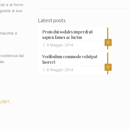
ca) e al forno
grazie al suo
Latest posts
Proin dui sodales imperdi sit
a macchie e
sapien fames ac luctus
.
0
9 Maggio 2014
eccellenza dal
Vestibulum commodo volutpat
ale.
laoreet
0
8 Maggio 2014
EUSET
,