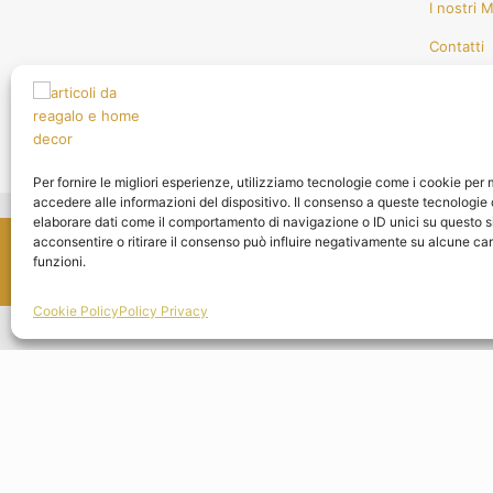
I nostri 
Contatti
Assisten
Per fornire le migliori esperienze, utilizziamo tecnologie come i cookie pe
accedere alle informazioni del dispositivo. Il consenso a queste tecnologie 
elaborare dati come il comportamento di navigazione o ID unici su questo s
© 2026 Amelia 
acconsentire o ritirare il consenso può influire negativamente su alcune car
funzioni.
Cookie Policy
Policy Privacy
Parla con noi!
Questo prodotto
Le Creuset Cocotte ovale Evolution in ghisa vetrifi
Abbiamo soluzioni
Idee regalo originali per i matrimoni, cerimonie e ca
Parla con noi