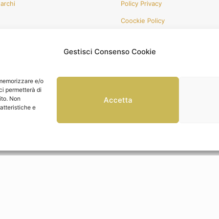
Marchi
Policy Privacy
Coockie Policy
za
Gestisci Consenso Cookie
r memorizzare e/o
ci permetterà di
ito. Non
Accetta
Boutique del Regalo Srls|P.IVA 02741530691| All Rights Reserved | Po
atteristiche e
cata 29 cm Meringue
può essere tuo a soli
319,50 €
! Se hai domande, non
sa.