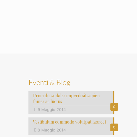
Eventi & Blog
Proin dui sodales imperdi sit sapien
fames ac luctus
0
9 Maggio 2014
Vestibulum commodo volutpat laoreet
0
8 Maggio 2014