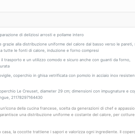
arazione di deliziosi arrosti e pollame intero
 grazie alla distribuzione uniforme del calore dal basso verso le pareti, 
a tutte le fonti di calore, induzione e forno compresi
il trasporto e un utilizzo comodo e sicuro anche con guanti da forno,
durata
viglie, coperchio in ghisa vetrificata con pomolo in acciaio inox resisten
coperchio Le Creuset, diameter 29 cm; dimensioni con impugnature e co
ringue, 21178297164430
un’icona della cucina francese, scelta da generazioni di chef e appassio
garantisce una distribuzione uniforme e costante del calore, per cotture
n casa, la cocotte trattiene i sapori e valorizza ogni ingrediente. Il coper