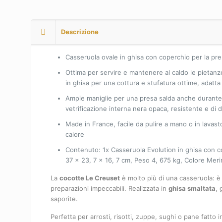
Descrizione
Casseruola ovale in ghisa con coperchio per la prep
Ottima per servire e mantenere al caldo le pietanze
in ghisa per una cottura e stufatura ottime, adatta 
Ampie maniglie per una presa salda anche durante 
vetrificazione interna nera opaca, resistente e di 
Made in France, facile da pulire a mano o in lavasto
calore
Contenuto: 1x Casseruola Evolution in ghisa con 
37 x 23, 7 x 16, 7 cm, Peso 4, 675 kg, Colore Me
La
cocotte Le Creuset
è molto più di una casseruola: è 
preparazioni impeccabili. Realizzata in
ghisa smaltata
, 
saporite.
Perfetta per arrosti, risotti, zuppe, sughi o pane fatto i