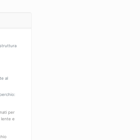
struttura
te al
perchio:
nati per
 lente e
chio