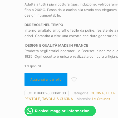
Adatta a tutti i piani cottura (gas, induzione, vetrocerami
fino a 260°C. Passa dalla cucina alla tavola con eleganza 
design intramontabile.
DUREVOLE NEL TEMPO
Interno smaltato antigraffio facile da pulire, resistente 
odori. Garantita a vita: una cocotte che dura generazioni
DESIGN E QUALITÀ MADE IN FRANCE
Prodotta negli storici laboratori Le Creuset, sinonimo di 
1925. Ogni cocotte è unica e realizzata con cura artigian
1 disponibili
Aggiungi al carrello
COD:
96002800060103
Categorie:
CUCINA
,
LE CR
PENTOLE
,
TAVOLA & CUCINA
Marchio:
Le Creuset
Richiedi maggiori informazioni