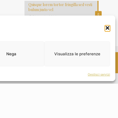
Quisque lorem tortor fringilla sed vesti
bulum justo vel
0
7 Maggio 2014
Nega
Visualizza le preferenze
wered by Keydea
Gestisci servizi
 esitare a chiederci.