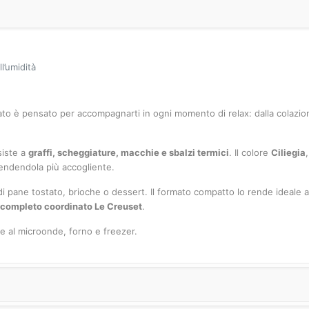
l’umidità
to è pensato per accompagnarti in ogni momento di relax: dalla colazion
siste a
graffi, scheggiature, macchie e sbalzi termici
. Il colore
Ciliegia
rendendola più accogliente.
e di pane tostato, brioche o dessert. Il formato compatto lo rende ideale
 completo coordinato Le Creuset
.
 al microonde, forno e freezer.