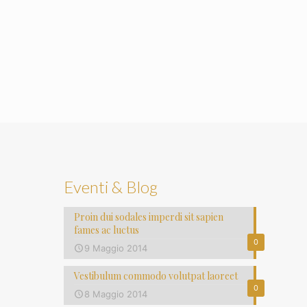
Eventi & Blog
Proin dui sodales imperdi sit sapien
fames ac luctus
0
9 Maggio 2014
Vestibulum commodo volutpat laoreet
0
8 Maggio 2014