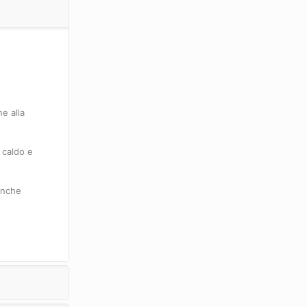
e alla
, caldo e
 anche