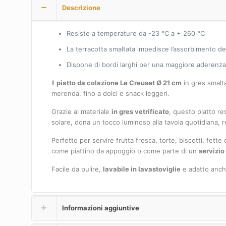
Descrizione
Resiste a temperature da -23 °C a + 260 °C
La terracotta smaltata impedisce l’assorbimento del
Dispone di bordi larghi per una maggiore aderenza
Il
piatto da colazione Le Creuset Ø 21 cm
in gres smalta
merenda, fino a dolci e snack leggeri.
Grazie al materiale
in gres vetrificato
, questo piatto re
solare, dona un tocco luminoso alla tavola quotidiana, 
Perfetto per servire frutta fresca, torte, biscotti, fett
come piattino da appoggio o come parte di un
servizio
Facile da pulire,
lavabile in lavastoviglie
e adatto anche
Informazioni aggiuntive