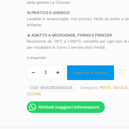
della gamma Le Creuset.
🧼 PRATICO E IGIENICO
Lavabile in lavastoviglie, non poroso, facile da pulire e 
brillante.
🔥 ADATTO A MICROONDE, FORNO E FREEZER
Resistente da -18°C a +260°C: versatile per ogni tipo di
per riscaldare in forno o servire dolci freddi.
4 disponibili
Le
Aggiungi al carrello
Creuset
Piatto
da
COD:
96002800060028
Categorie:
PIATTI
,
TAVOLA
colazione
CUCINA
rosso
ciliegia
Richiedi maggiori informazioni
Ø
22
cm
quantità