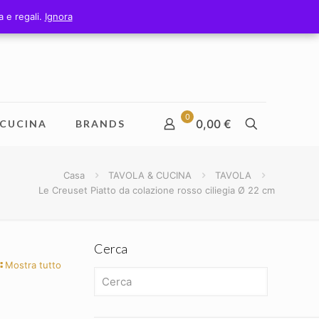
 e regali.
 e regali.
Ignora
Ignora
0
0,00 €
CUCINA
BRANDS
Casa
TAVOLA & CUCINA
TAVOLA
Le Creuset Piatto da colazione rosso ciliegia Ø 22 cm
Cerca
Mostra tutto