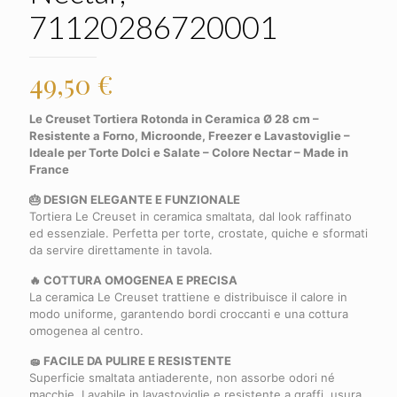
71120286720001
49,50
€
Le Creuset Tortiera Rotonda in Ceramica Ø 28 cm –
Resistente a Forno, Microonde, Freezer e Lavastoviglie –
Ideale per Torte Dolci e Salate – Colore Nectar – Made in
France
🎂 DESIGN ELEGANTE E FUNZIONALE
Tortiera Le Creuset in ceramica smaltata, dal look raffinato
ed essenziale. Perfetta per torte, crostate, quiche e sformati
da servire direttamente in tavola.
🔥 COTTURA OMOGENEA E PRECISA
La ceramica Le Creuset trattiene e distribuisce il calore in
modo uniforme, garantendo bordi croccanti e una cottura
omogenea al centro.
🧽 FACILE DA PULIRE E RESISTENTE
Superficie smaltata antiaderente, non assorbe odori né
macchie. Lavabile in lavastoviglie e resistente a graffi, usura