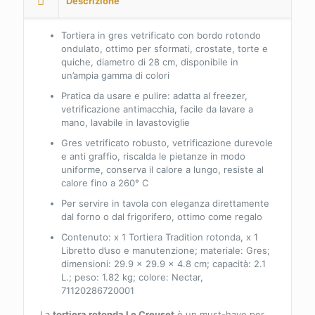
Descrizione
L,
Nectar,
71120286720001
Tortiera in gres vetrificato con bordo rotondo
quantità
ondulato, ottimo per sformati, crostate, torte e
quiche, diametro di 28 cm, disponibile in
un’ampia gamma di colori
Pratica da usare e pulire: adatta al freezer,
vetrificazione antimacchia, facile da lavare a
mano, lavabile in lavastoviglie
Gres vetrificato robusto, vetrificazione durevole
e anti graffio, riscalda le pietanze in modo
uniforme, conserva il calore a lungo, resiste al
calore fino a 260° C
Per servire in tavola con eleganza direttamente
dal forno o dal frigorifero, ottimo come regalo
Contenuto: x 1 Tortiera Tradition rotonda, x 1
Libretto d’uso e manutenzione; materiale: Gres;
dimensioni: 29.9 x 29.9 x 4.8 cm; capacità: 2.1
L.; peso: 1.82 kg; colore: Nectar,
71120286720001
La
tortiera rotonda Le Creuset
è un must-have per