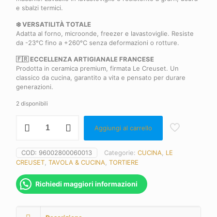
e sbalzi termici.
❄️ VERSATILITÀ TOTALE
Adatta al forno, microonde, freezer e lavastoviglie. Resiste
da -23°C fino a +260°C senza deformazioni o rotture.
🇫🇷 ECCELLENZA ARTIGIANALE FRANCESE
Prodotta in ceramica premium, firmata Le Creuset. Un
classico da cucina, garantito a vita e pensato per durare
generazioni.
2 disponibili
Le
Aggiungi al carrello
Creuset
Tortiera
Tradition
COD:
96002800060013
Categorie:
CUCINA
,
LE
rotonda
CREUSET
,
TAVOLA & CUCINA
,
TORTIERE
in
gres
vetrificato,
Richiedi maggiori informazioni
28
cm,
2.1