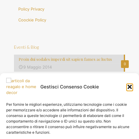
Policy Privacy
Coockie Policy
Eventi & Blog
Proin dui sodales imperdi sit sapien fames ac luctus
0
9 Maggio 2014
Vestibulum commodo volutpat laoreet
0
Gestisci Consenso Cookie
8 Maggio 2014
Quisque lorem tortor fringilla sed vesti bulum justo vel
Per fornire le migliori esperienze, utilizziamo tecnologie come i cookie
0
7 Maggio 2014
per memorizzare e/o accedere alle informazioni del dispositivo. Il
consenso a queste tecnologie ci permetterà di elaborare dati come il
comportamento di navigazione o ID unici su questo sito. Non
acconsentire o ritirare il consenso può influire negativamente su alcune
caratteristiche e funzioni.