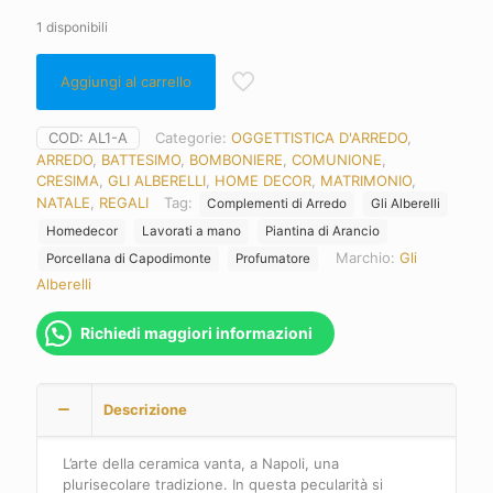
1 disponibili
Aggiungi al carrello
COD:
AL1-A
Categorie:
OGGETTISTICA D'ARREDO
,
ARREDO
,
BATTESIMO
,
BOMBONIERE
,
COMUNIONE
,
CRESIMA
,
GLI ALBERELLI
,
HOME DECOR
,
MATRIMONIO
,
NATALE
,
REGALI
Tag:
Complementi di Arredo
Gli Alberelli
Homedecor
Lavorati a mano
Piantina di Arancio
Marchio:
Gli
Porcellana di Capodimonte
Profumatore
Alberelli
Richiedi maggiori informazioni
Descrizione
L’arte della ceramica vanta, a Napoli, una
plurisecolare tradizione. In questa pecularità si