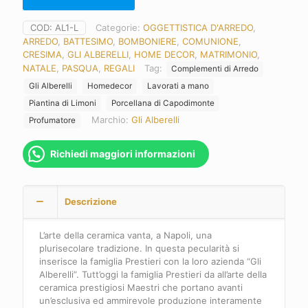
COD:
AL1-L
Categorie:
OGGETTISTICA D'ARREDO
,
ARREDO
,
BATTESIMO
,
BOMBONIERE
,
COMUNIONE
,
CRESIMA
,
GLI ALBERELLI
,
HOME DECOR
,
MATRIMONIO
,
NATALE
,
PASQUA
,
REGALI
Tag:
Complementi di Arredo
Gli Alberelli
Homedecor
Lavorati a mano
Piantina di Limoni
Porcellana di Capodimonte
Marchio:
Gli Alberelli
Profumatore
Richiedi maggiori informazioni
Descrizione
L’arte della ceramica vanta, a Napoli, una
plurisecolare tradizione. In questa pecularità si
inserisce la famiglia Prestieri con la loro azienda “Gli
Alberelli”. Tutt’oggi la famiglia Prestieri da all’arte della
ceramica prestigiosi Maestri che portano avanti
un’esclusiva ed ammirevole produzione interamente