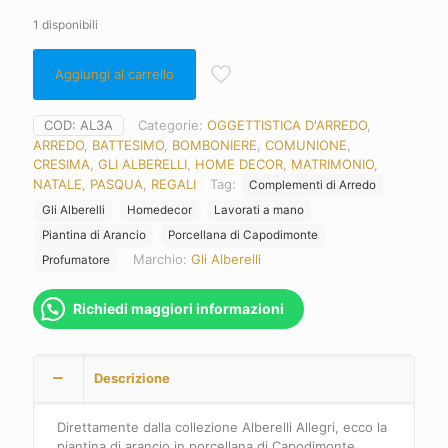
1 disponibili
Aggiungi al carrello
COD:
AL3A
Categorie:
OGGETTISTICA D'ARREDO
,
ARREDO
,
BATTESIMO
,
BOMBONIERE
,
COMUNIONE
,
CRESIMA
,
GLI ALBERELLI
,
HOME DECOR
,
MATRIMONIO
,
NATALE
,
PASQUA
,
REGALI
Tag:
Complementi di Arredo
Gli Alberelli
Homedecor
Lavorati a mano
Piantina di Arancio
Porcellana di Capodimonte
Marchio:
Gli Alberelli
Profumatore
Richiedi maggiori informazioni
Descrizione
Direttamente dalla collezione Alberelli Allegri, ecco la
piantina di arancio in porcellana di Capodimonte