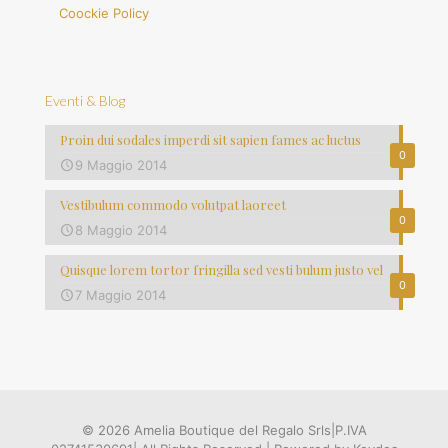
Coockie Policy
Eventi & Blog
Proin dui sodales imperdi sit sapien fames ac luctus
0
9 Maggio 2014
Vestibulum commodo volutpat laoreet
0
8 Maggio 2014
Quisque lorem tortor fringilla sed vesti bulum justo vel
0
7 Maggio 2014
© 2026 Amelia Boutique del Regalo Srls|P.IVA