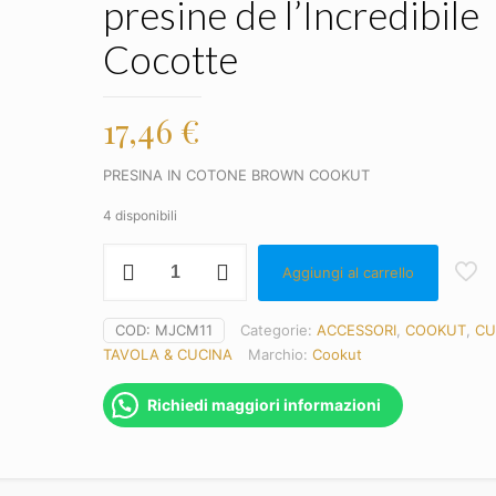
presine de l’Incredibile
Cocotte
17,46
€
PRESINA IN COTONE BROWN COOKUT
4 disponibili
COOKUT
Aggiungi al carrello
-
Coppia
di
COD:
MJCM11
Categorie:
ACCESSORI
,
COOKUT
,
CU
presine
TAVOLA & CUCINA
Marchio:
Cookut
de
l'Incredibile
Richiedi maggiori informazioni
Cocotte
quantità