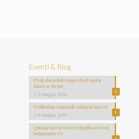
Eventi & Blog
Proin dui sodales imperdi sit sapien
fames ac luctus
0
9 Maggio 2014
Vestibulum commodo volutpat laoreet
0
8 Maggio 2014
Quisque lorem tortor fringilla sed vesti
bulum justo vel