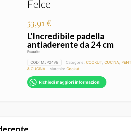
Felce
53,91
€
L’Incredibile padella
antiaderente da 24 cm
Esaurito
COD:
MJP24VE
Categorie:
COOKUT
,
CUCINA
,
PEN
& CUCINA
Marchio:
Cookut
Richiedi maggiori informazioni
aderente