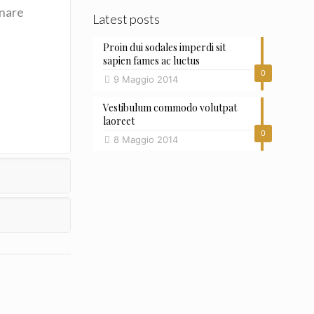
inare
Latest posts
Proin dui sodales imperdi sit
sapien fames ac luctus
0
9 Maggio 2014
Vestibulum commodo volutpat
laoreet
0
8 Maggio 2014