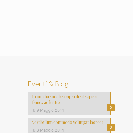
Eventi & Blog
Proin dui sodales imperdi sit sapien
fames ac luctus
0
9 Maggio 2014
Vestibulum commodo volutpat laoreet
0
8 Maggio 2014