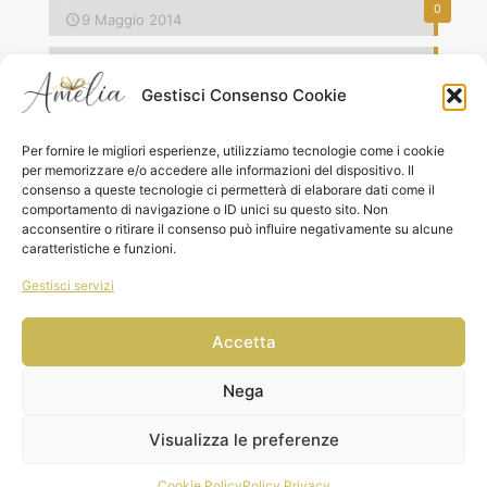
0
9 Maggio 2014
Vestibulum commodo volutpat laoreet
0
8 Maggio 2014
Gestisci Consenso Cookie
Quisque lorem tortor fringilla sed vesti bulum justo vel
Per fornire le migliori esperienze, utilizziamo tecnologie come i cookie
0
7 Maggio 2014
per memorizzare e/o accedere alle informazioni del dispositivo. Il
consenso a queste tecnologie ci permetterà di elaborare dati come il
comportamento di navigazione o ID unici su questo sito. Non
acconsentire o ritirare il consenso può influire negativamente su alcune
caratteristiche e funzioni.
Gestisci servizi
© 2026 Amelia Boutique del Regalo Srls|P.IVA
02741530691| All Rights Reserved | Powered by Keydea
Accetta
Nega
Visualizza le preferenze
0
Cookie Policy
Policy Privacy