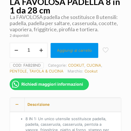
LA FAVOLOSA PADELLA 8 in
1 da 28 cm
La FAVOLOSA padella che sostituisce 8 utensili:
padella, padella per saltare, casseruola, cocotte,
vaporiera, friggitrice, pirofila e tortiera.
2 disponibili
COOKUT
Aggiungi al carrello
-
La
Favolosa
COD:
FAB28ND
Categorie:
COOKUT
,
CUCINA
,
padella
PENTOLE
,
TAVOLA & CUCINA
Marchio:
Cookut
8
in
1
Richiedi maggiori informazioni
quantità
Descrizione
8 IN 1: Un unico utensile sostituisce padella,
padella, casseruola, casseruola, pentola a
vapore, friggitrice, piatto al forno, stampo per