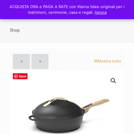
0
ACQUISTA ORA e PAGA A RATE con Klarna !Idee originali per i
ACQUISTA ORA e PAGA A RATE con Klarna !Idee originali per i
0,00 €
matrimoni, cerimonie, casa e regali.
matrimoni, cerimonie, casa e regali.
Ignora
Ignora
Shop
Mostra tutto
Save