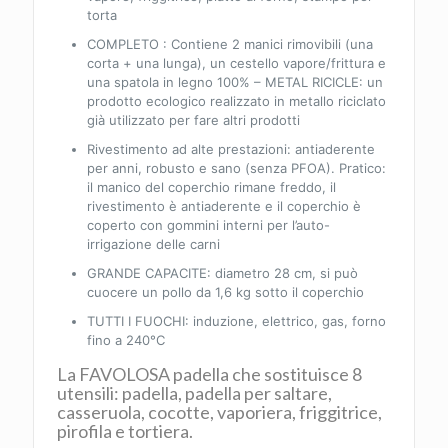
torta
COMPLETO : Contiene 2 manici rimovibili (una
corta + una lunga), un cestello vapore/frittura e
una spatola in legno 100% – METAL RICICLE: un
prodotto ecologico realizzato in metallo riciclato
già utilizzato per fare altri prodotti
Rivestimento ad alte prestazioni: antiaderente
per anni, robusto e sano (senza PFOA). Pratico:
il manico del coperchio rimane freddo, il
rivestimento è antiaderente e il coperchio è
coperto con gommini interni per l’auto-
irrigazione delle carni
GRANDE CAPACITE: diametro 28 cm, si può
cuocere un pollo da 1,6 kg sotto il coperchio
TUTTI I FUOCHI: induzione, elettrico, gas, forno
fino a 240°C
La FAVOLOSA padella che sostituisce 8
utensili: padella, padella per saltare,
casseruola, cocotte, vaporiera, friggitrice,
pirofila e tortiera.