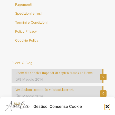
Pagementi
Spedizioni e resi
Termini e Condizioni
Policy Privacy
Coockie Policy
Eventi & Blog
Proin dui sodales imperdi sit sapien fames ac luctus
0
9 Maggio 2014
Vestibulum commodo volutpat laoreet
0
8 Maggio 2014
Quisque lorem tortor fringilla sed vesti bulum justo vel
Gestisci Consenso Cookie
0
7 Maggio 2014