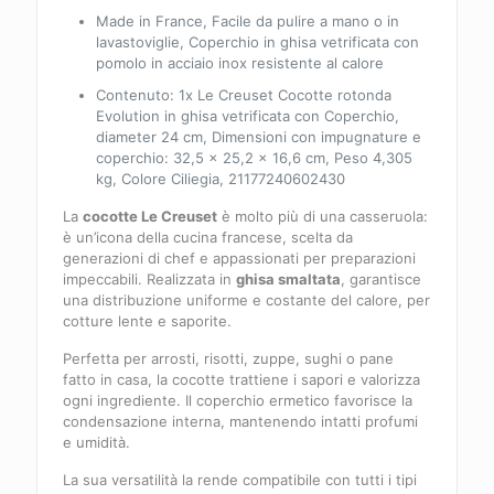
Made in France, Facile da pulire a mano o in
lavastoviglie, Coperchio in ghisa vetrificata con
pomolo in acciaio inox resistente al calore
Contenuto: 1x Le Creuset Cocotte rotonda
Evolution in ghisa vetrificata con Coperchio,
diameter 24 cm, Dimensioni con impugnature e
coperchio: 32,5 x 25,2 x 16,6 cm, Peso 4,305
kg, Colore Ciliegia, 21177240602430
La
cocotte Le Creuset
è molto più di una casseruola:
è un’icona della cucina francese, scelta da
generazioni di chef e appassionati per preparazioni
impeccabili. Realizzata in
ghisa smaltata
, garantisce
una distribuzione uniforme e costante del calore, per
cotture lente e saporite.
Perfetta per arrosti, risotti, zuppe, sughi o pane
fatto in casa, la cocotte trattiene i sapori e valorizza
ogni ingrediente. Il coperchio ermetico favorisce la
condensazione interna, mantenendo intatti profumi
e umidità.
La sua versatilità la rende compatibile con tutti i tipi