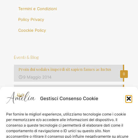
Termini e Condizioni
Policy Privacy
Coockie Policy
Eventi & Blog
Proin dui sodales imperdi sit sapien fames ac luctus
0
9 Maggio 2014
Vestibulum commodo volutpat laoreet
0
8 Maggio 2014
Gestisci Consenso Cookie
Quisque lorem tortor fringilla sed vesti bulum justo vel
0
Per fornire le migliori esperienze, utilizziamo tecnologie come i cookie
7 Maggio 2014
per memorizzare e/o accedere alle informazioni del dispositivo. Il
consenso a queste tecnologie ci permetterà di elaborare dati come il
comportamento di navigazione o ID unici su questo sito. Non
acconsentire o ritirare il consenso può influire negativamente su alcune