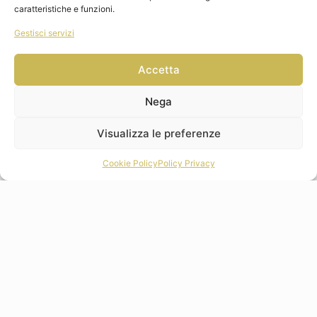
caratteristiche e funzioni.
Gestisci servizi
© 2026 Amelia Boutique del Regalo Srls|P.IVA
02741530691| All Rights Reserved | Powered by Keydea
Accetta
Nega
Visualizza le preferenze
0
Cookie Policy
Policy Privacy
Parla con noi!
Questo prodotto
EASY LIFE Set 6 Bicchierini caffè con piattini Tutti
Frutti
può essere tuo a soli
36,00 €
! Se hai domande, non esitare a
chiederci.
Abbiamo soluzioni
Idee regalo originali per i matrimoni, cerimonie e
casa.
Parla con noi