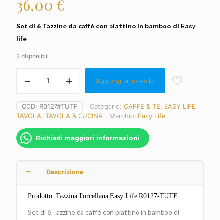
36,00
€
Set di 6 Tazzine da caffè con piattino in bamboo di Easy
life
2 disponibili
EASY
Aggiungi al carrello
LIFE
Set
6
COD:
R0127#TUTF
Categorie:
CAFFE & TE
,
EASY LIFE
,
Bicchierini
TAVOLA
,
TAVOLA & CUCINA
Marchio:
Easy Life
caffè
con
piattini
Richiedi maggiori informazioni
Tutti
Frutti
quantità
Descrizione
Prodotto: Tazzina Porcellana Easy Life R0127-TUTF
Set di 6 Tazzine da caffè con piattino in bamboo di