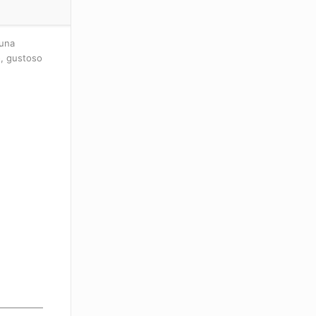
 una
o, gustoso