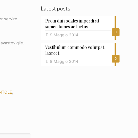
Latest posts
r servire
Proin dui sodales imperdi sit
sapien fames ac luctus
0
9 Maggio 2014
avastoviglie.
Vestibulum commodo volutpat
laoreet
0
8 Maggio 2014
NTOLE
,