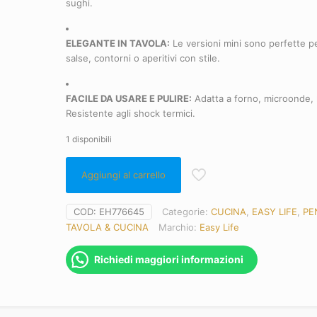
sughi.
ELEGANTE IN TAVOLA:
Le versioni mini sono perfette pe
salse, contorni o aperitivi con stile.
FACILE DA USARE E PULIRE:
Adatta a forno, microonde, l
Resistente agli shock termici.
1 disponibili
Aggiungi al carrello
COD:
EH776645
Categorie:
CUCINA
,
EASY LIFE
,
PE
TAVOLA & CUCINA
Marchio:
Easy Life
Richiedi maggiori informazioni