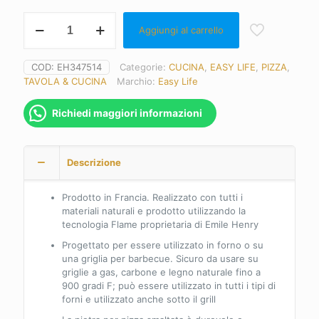
Emile
Aggiungi al carrello
Henry
Prm
Eh-
COD:
EH347514
Categorie:
CUCINA
,
EASY LIFE
,
PIZZA
,
347514
TAVOLA & CUCINA
Marchio:
Easy Life
Pietra
per
pizza
Richiedi maggiori informazioni
piatta,
ciliegia,
37
Descrizione
cm
quantità
Prodotto in Francia. Realizzato con tutti i
materiali naturali e prodotto utilizzando la
tecnologia Flame proprietaria di Emile Henry
Progettato per essere utilizzato in forno o su
una griglia per barbecue. Sicuro da usare su
griglie a gas, carbone e legno naturale fino a
900 gradi F; può essere utilizzato in tutti i tipi di
forni e utilizzato anche sotto il grill