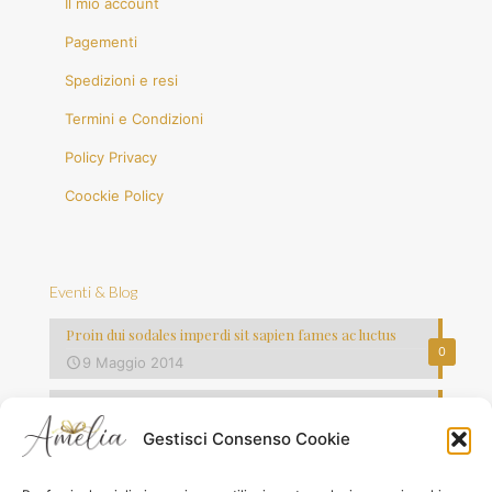
Il mio account
Pagementi
Spedizioni e resi
Termini e Condizioni
Policy Privacy
Coockie Policy
Eventi & Blog
Proin dui sodales imperdi sit sapien fames ac luctus
0
9 Maggio 2014
Vestibulum commodo volutpat laoreet
0
8 Maggio 2014
Gestisci Consenso Cookie
Quisque lorem tortor fringilla sed vesti bulum justo vel