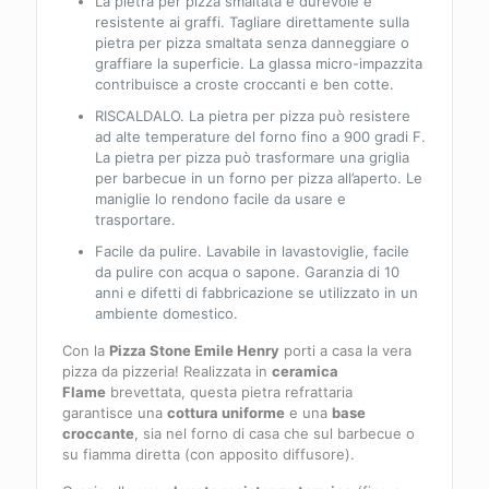
La pietra per pizza smaltata è durevole e
resistente ai graffi. Tagliare direttamente sulla
pietra per pizza smaltata senza danneggiare o
graffiare la superficie. La glassa micro-impazzita
contribuisce a croste croccanti e ben cotte.
RISCALDALO. La pietra per pizza può resistere
ad alte temperature del forno fino a 900 gradi F.
La pietra per pizza può trasformare una griglia
per barbecue in un forno per pizza all’aperto. Le
maniglie lo rendono facile da usare e
trasportare.
Facile da pulire. Lavabile in lavastoviglie, facile
da pulire con acqua o sapone. Garanzia di 10
anni e difetti di fabbricazione se utilizzato in un
ambiente domestico.
Con la
Pizza Stone Emile Henry
porti a casa la vera
pizza da pizzeria! Realizzata in
ceramica
Flame
brevettata, questa pietra refrattaria
garantisce una
cottura uniforme
e una
base
croccante
, sia nel forno di casa che sul barbecue o
su fiamma diretta (con apposito diffusore).