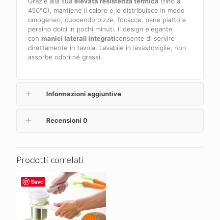
Grazie alla sua
elevata resistenza termica
(fino a
450°C), mantiene il calore e lo distribuisce in modo
omogeneo, cuocendo pizze, focacce, pane piatto e
persino dolci in pochi minuti. Il design elegante
con
manici laterali integrati
consente di servire
direttamente in tavola. Lavabile in lavastoviglie, non
assorbe odori né grassi.
Informazioni aggiuntive
Recensioni
0
Prodotti correlati
Save