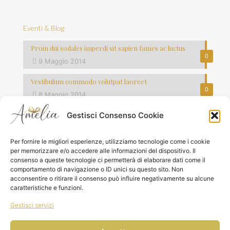
Eventi & Blog
Proin dui sodales imperdi sit sapien fames ac luctus
0
9 Maggio 2014
Vestibulum commodo volutpat laoreet
0
8 Maggio 2014
Gestisci Consenso Cookie
Quisque lorem tortor fringilla sed vesti bulum justo vel
0
7 Maggio 2014
Per fornire le migliori esperienze, utilizziamo tecnologie come i cookie
per memorizzare e/o accedere alle informazioni del dispositivo. Il
consenso a queste tecnologie ci permetterà di elaborare dati come il
comportamento di navigazione o ID unici su questo sito. Non
acconsentire o ritirare il consenso può influire negativamente su alcune
caratteristiche e funzioni.
© 2026 Amelia Boutique del Regalo Srls|P.IVA
Gestisci servizi
02741530691| All Rights Reserved | Powered by Keydea