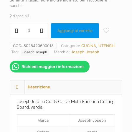
durante il taglio, ed è inoltre inclinato per raccogliere i
succhi.
2 disponibili
Joseph
Aggiungi al carrello
Joseph
Cut
&
COD:
5028420600018
Categorie:
CUCINA
,
UTENSILI
Carve
Tag:
Marchio:
Joseph Joseph
Joseph Joseph
Tagliere
Multifunzione
quantità
Richiedi maggiori informazioni
Descrizione
Joseph Joseph Cut & Carve Multi-Function Cutting
Board, verde.
Marca
Joseph Joseph