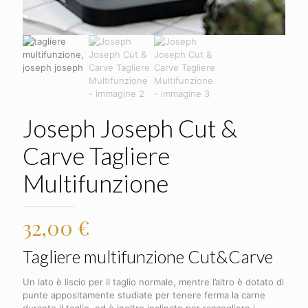
Joseph Joseph Cut &
Carve Tagliere
Multifunzione
32,00
€
Tagliere multifunzione Cut&Carve
Un lato è liscio per il taglio normale, mentre l’altro è dotato di
punte appositamente studiate per tenere ferma la carne